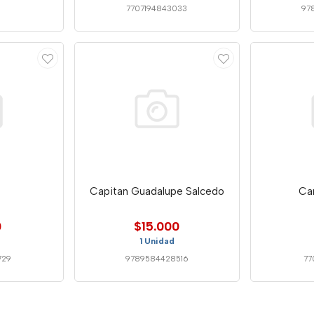
7707194843033
97
Capitan Guadalupe Salcedo
Car
0
$15.000
1 Unidad
729
9789584428516
77