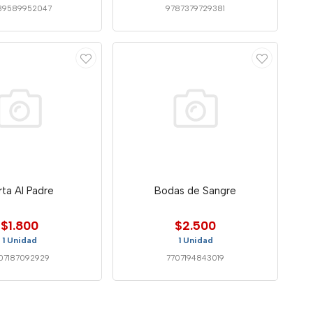
89589952047
9787379729381
ta Al Padre
Bodas de Sangre
$1.800
$2.500
1 Unidad
1 Unidad
07187092929
7707194843019