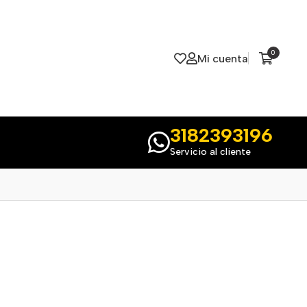
0
Mi cuenta
3182393196
Servicio al cliente
s