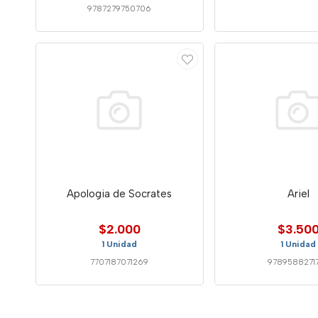
9787279750706
Apologia de Socrates
Ariel
$2.000
$3.50
1 Unidad
1 Unidad
7707187071269
9789588271