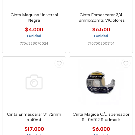
Cinta Maquina Universal
Cinta Enmascarar 3/4
Negra
18mmx25mts V/Colores
$4.000
$6.500
1 Unidad
1 Unidad
7706328070024
7707002003154
Cinta Enmascarar 3" 72mm
Cinta Magica C/Dispensador
x 40mt
St-06512 Studmark
$17.000
$6.000