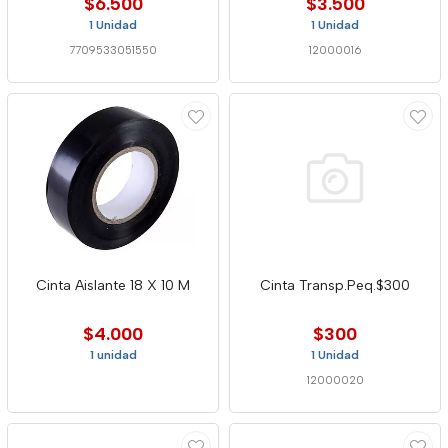
$6.500
$3.500
1 Unidad
1 Unidad
7709533051550
12000016
Cinta Aislante 18 X 10 M
Cinta Transp.Peq.$300
$4.000
$300
1 unidad
1 Unidad
12000020