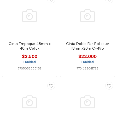
Cinta Empaque 48mm x
Cinta Doble Faz Poliester
40m Cellux
18mmx20m C-495
$3.500
$22.000
1 Unidad
1 Unidad
7705053500158
7701633041738