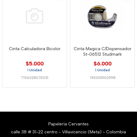
Cinta Calculadora Bicolor
Cinta Magica C/Dispensador
St-06512 Studmark
$5.000
$6.000
1 Unidad
1 Unidad
7706328070031
7453015102598
Papelería Cervantes
calle 38 # 31-22 centro - Villavicencio (Meta) - Colombia