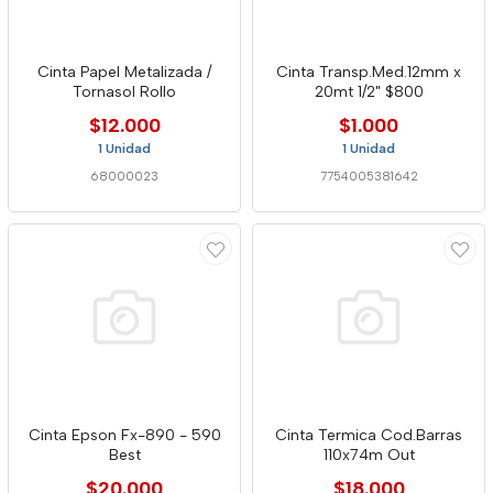
Cinta Papel Metalizada /
Cinta Transp.Med.12mm x
Tornasol Rollo
20mt 1/2" $800
$12.000
$1.000
1 Unidad
1 Unidad
68000023
7754005381642
Cinta Epson Fx-890 - 590
Cinta Termica Cod.Barras
Best
110x74m Out
$20.000
$18.000