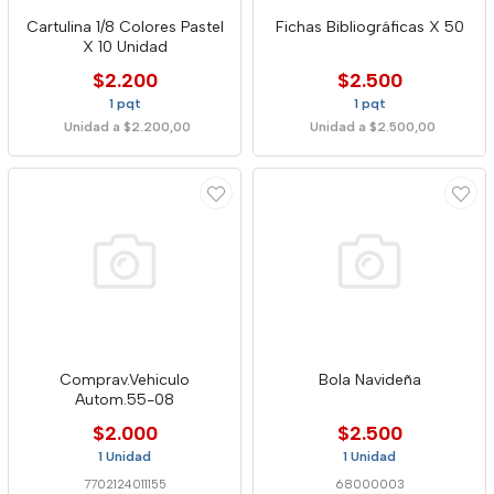
Cartulina 1/8 Colores Pastel
Fichas Bibliográficas X 50
X 10 Unidad
$2.200
$2.500
1 pqt
1 pqt
Unidad a $2.200,00
Unidad a $2.500,00
Comprav.Vehiculo
Bola Navideña
Autom.55-08
$2.000
$2.500
1 Unidad
1 Unidad
7702124011155
68000003