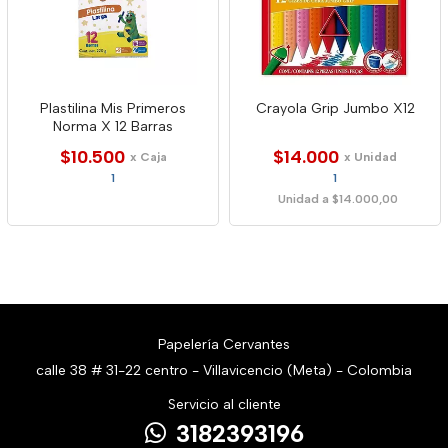
Plastilina Mis Primeros
Crayola Grip Jumbo X12
Norma X 12 Barras
$10.500
$14.000
x Caja
x Unidad
1
1
Unidad a $14.000,00
Papelería Cervantes
calle 38 # 31-22 centro - Villavicencio (Meta) - Colombia
Servicio al cliente
3182393196