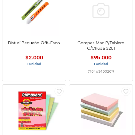
Bisturí Pequeño Offi-Esco
Compas Mad.P/Tablero
C/Chupa 3201
$2.000
$95.000
1 unidad
1 Unidad
7704634032019