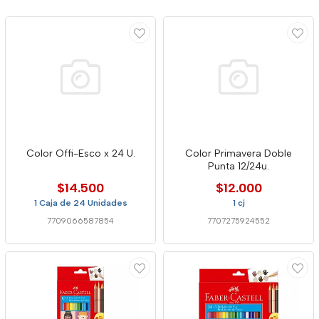
Color Offi-Esco x 24 U.
Color Primavera Doble
Punta 12/24u.
$14.500
$12.000
1 Caja de 24 Unidades
1 cj
7709066587854
7707275924552