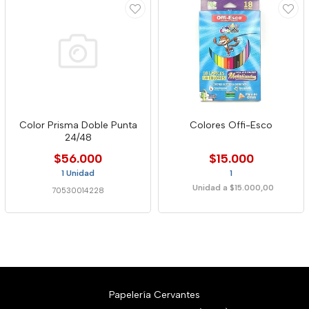
Color Prisma Doble Punta
Colores Offi-Esco
24/48
$56.000
$15.000
1 Unidad
1
Unidad a $15.000,00
70530014228
Papelería Cervantes