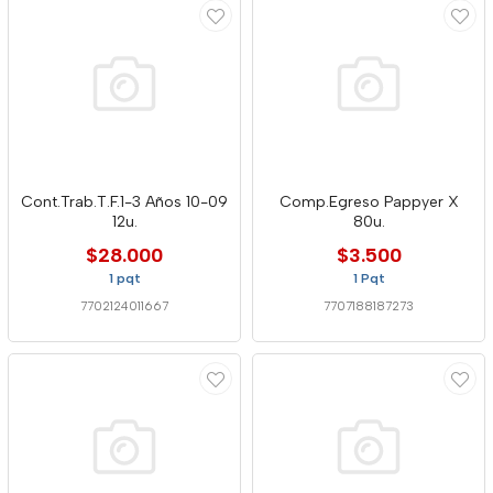
Cont.Trab.T.F.1-3 Años 10-09
Comp.Egreso Pappyer X
12u.
80u.
$28.000
$3.500
1 pqt
1 Pqt
7702124011667
7707188187273