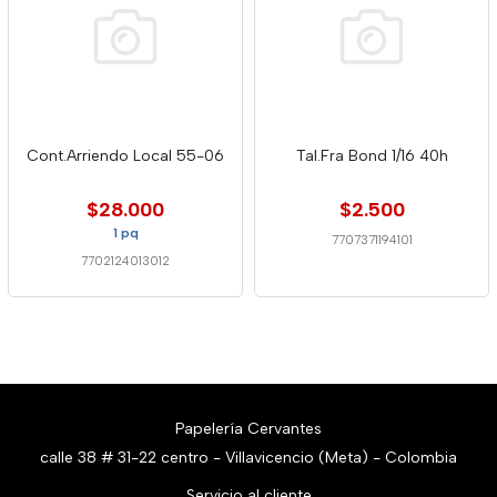
Cont.Arriendo Local 55-06
Tal.Fra Bond 1/16 40h
$28.000
$2.500
1 pq
7707371194101
7702124013012
Papelería Cervantes
calle 38 # 31-22 centro - Villavicencio (Meta) - Colombia
Servicio al cliente