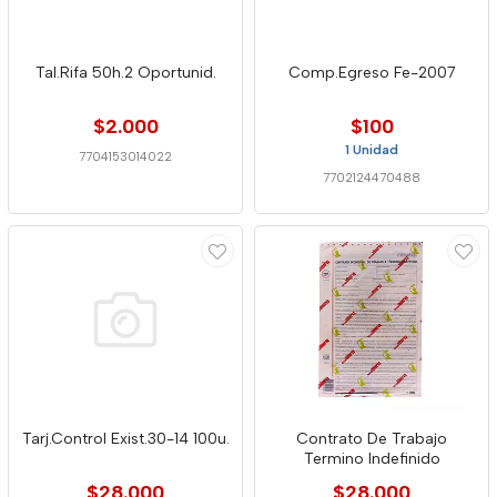
Tal.Rifa 50h.2 Oportunid.
Comp.Egreso Fe-2007
$2.000
$100
1 Unidad
7704153014022
7702124470488
Tarj.Control Exist.30-14 100u.
Contrato De Trabajo
Termino Indefinido
$28.000
$28.000