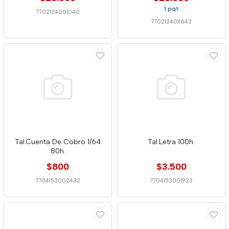
1 pqt
7702124001040
7702124011643
Tal.Cuenta De Cobro 1/64
Tal.Letra 100h.
80h.
$800
$3.500
7704153002432
7704153001923