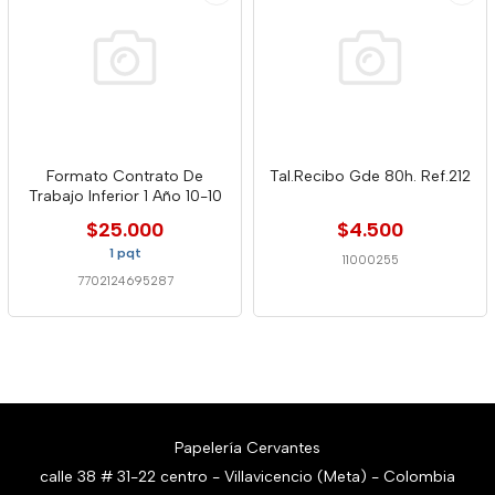
Formato Contrato De
Tal.Recibo Gde 80h. Ref.212
Trabajo Inferior 1 Año 10-10
$25.000
$4.500
1 pqt
11000255
7702124695287
Papelería Cervantes
calle 38 # 31-22 centro - Villavicencio (Meta) - Colombia