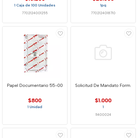
1 Caja de 100 Unidades
1pq
7702124001255
7702124018710
Papel Documentario 55-00
Solicitud De Mandato Form.
$800
$1.000
1 Unidad
1
11400024