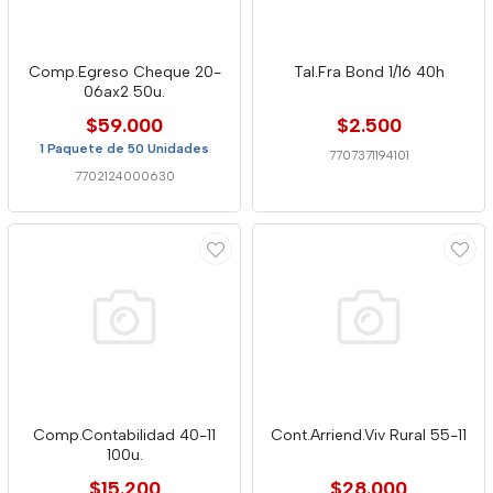
Comp.Egreso Cheque 20-
Tal.Fra Bond 1/16 40h
06ax2 50u.
$59.000
$2.500
1 Paquete de 50 Unidades
7707371194101
7702124000630
Comp.Contabilidad 40-11
Cont.Arriend.Viv Rural 55-11
100u.
$15.200
$28.000