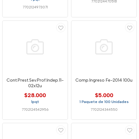
7702124470518
7702124973071
Cont.Prest.Sev.Prof.Indep.11-
Comp.Ingreso Fe-2014 100u
02x12u
$28.000
$5.000
1pqt
1 Paquete de 100 Unidades
7702124542956
7702124344550