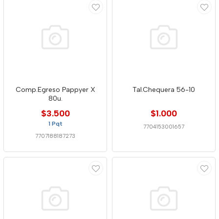
Comp.Egreso Pappyer X
Tal.Chequera 56-10
80u.
$3.500
$1.000
1 Pqt
7704153001657
7707188187273