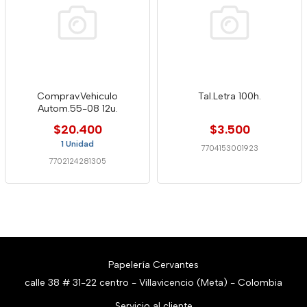
Comprav.Vehiculo
Tal.Letra 100h.
Autom.55-08 12u.
$20.400
$3.500
1 Unidad
7704153001923
7702124281305
Papelería Cervantes
calle 38 # 31-22 centro - Villavicencio (Meta) - Colombia
Servicio al cliente