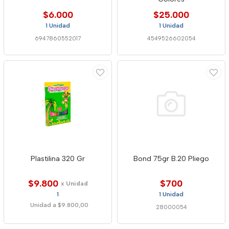
$6.000
$25.000
1 Unidad
1 Unidad
6947860552017
4549526602054
Plastilina 320 Gr
Bond 75gr B.20 Pliego
$9.800
$700
x Unidad
1
1 Unidad
Unidad a $9.800,00
28000054