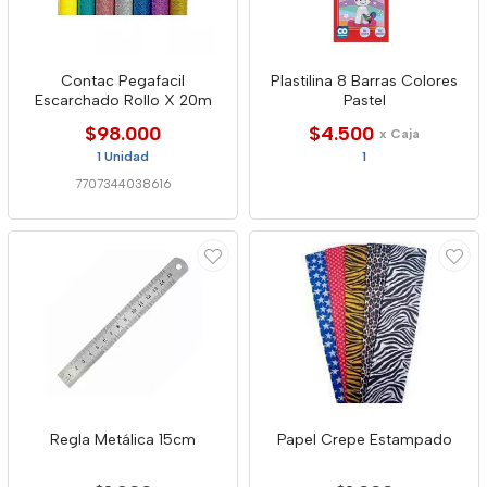
Contac Pegafacil
Plastilina 8 Barras Colores
Escarchado Rollo X 20m
Pastel
$98.000
$4.500
x Caja
1 Unidad
1
7707344038616
Regla Metálica 15cm
Papel Crepe Estampado