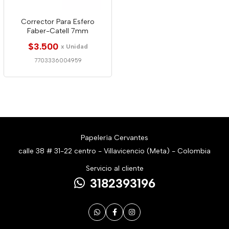
Corrector Para Esfero
Faber-Catell 7mm
$3.500
x Unidad
7703336004959
Papelería Cervantes
calle 38 # 31-22 centro - Villavicencio (Meta) - Colombia
Servicio al cliente
3182393196