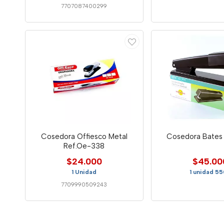
7707087400299
Cosedora Offiesco Metal
Cosedora Bates 
Ref.Oe-338
$24.000
$45.00
1 Unidad
1 unidad 5
7709990509243