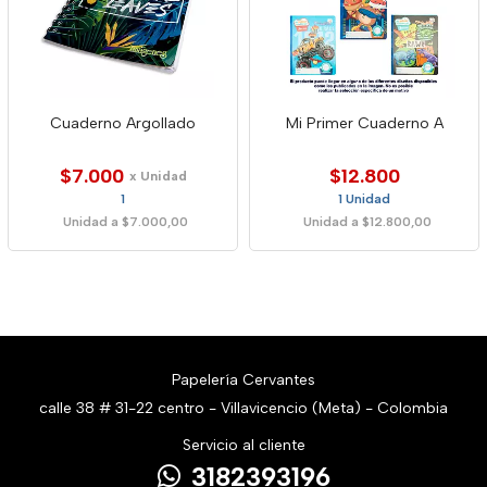
Cuaderno Argollado
Mi Primer Cuaderno A
$7.000
$12.800
x Unidad
1
1 Unidad
Unidad a $7.000,00
Unidad a $12.800,00
Papelería Cervantes
calle 38 # 31-22 centro - Villavicencio (Meta) - Colombia
Servicio al cliente
3182393196