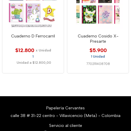
Cuaderno D Ferrocarril
Cuaderno Cosido X-
Presarte
$12.800
$5.900
x Unidad
1
1 Unidad
Unidad a $12.800,00
7702111408708
Papelería Cervantes
calle 38 # 31-22 centro - Villavicencio (Meta) - Colombia
Servicio al cliente