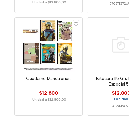
Unidad a $12.800,00
77021113726
Cuaderno Mandalorian
Bitacora 115 Grs 
Especial 
$12.800
$12.00
1 Unidad
Unidad a $12.800,00
77072142091