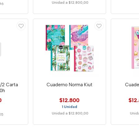
Unidad a $12.800,00
96
1/2 Carta
Cuaderno Norma Kiut
Cuade
50h
0
$12.800
$12
1 Unidad
Unidad a $12.800,00
Unid
15