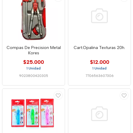
Compas De Precision Metal
Cart.Opalina Texturas 20h.
Kores
$25.000
$12.000
1 Unidad
1 Unidad
9023800420305
7706563607306