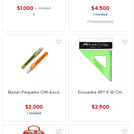
$1.000
$4.500
x Unidad
1
1 Unidad
7705465016582
Bisturí Pequeño Offi-Esco
Escuadra 45° X 16 Cm
$2.000
$2.500
1 unidad