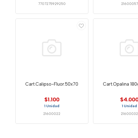
7707275929250
21600057
Cart.Calipso-Fluor.50x70
Cart.Opalina 180
$1.100
$4.00
1 Unidad
1 Unidad
21600022
2160003