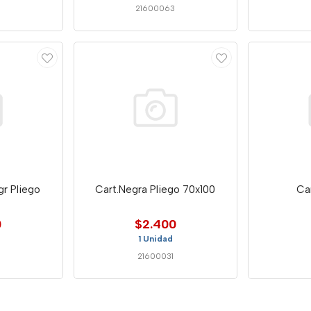
21600063
gr Pliego
Cart.Negra Pliego 70x100
Ca
0
$2.400
1 Unidad
2
21600031