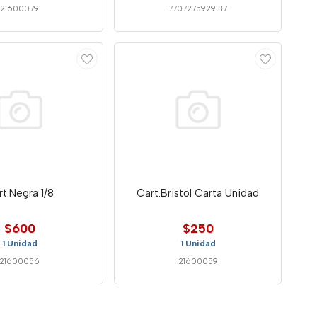
21600079
7707275929137
rt.Negra 1/8
Cart.Bristol Carta Unidad
$600
$250
1 Unidad
1 Unidad
21600056
21600059