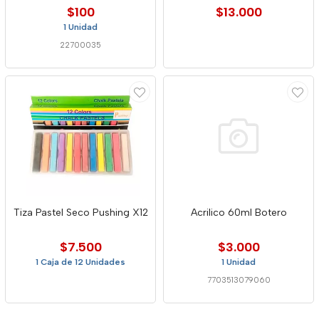
$100
$13.000
1 Unidad
22700035
Tiza Pastel Seco Pushing X12
Acrilico 60ml Botero
$7.500
$3.000
1 Caja de 12 Unidades
1 Unidad
7703513079060