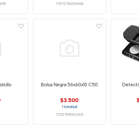
409
7707274505448
lsillo
Bolsa Negra 56x60x10 C50
Detecto
0
$3.500
1 Unidad
7702791840263