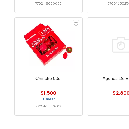
7702148000050
7705465025
Chinche 50u.
Agenda De Bo
$1.500
$2.80
1 Unidad
7705465100403