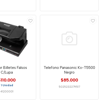
r Billetes Falsos
Telefono Panasonic Kx-T5500
C/Lupa
Negro
$110.000
$85.000
1 Unidad
5025232279517
41200001