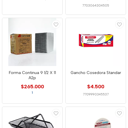
7703064304505
Forma Continua 9 1/2 X 11
Gancho Cosedora Standar
A2p
$265.000
$4.500
1
7709990345537