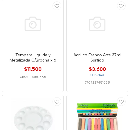
Tempera Liquida y
Acrilico Franco Arte 37ml
Metalizada C/Brocha x 6
Surtido
$11.500
$3.600
1 Unidad
7453010050566
7707227481638