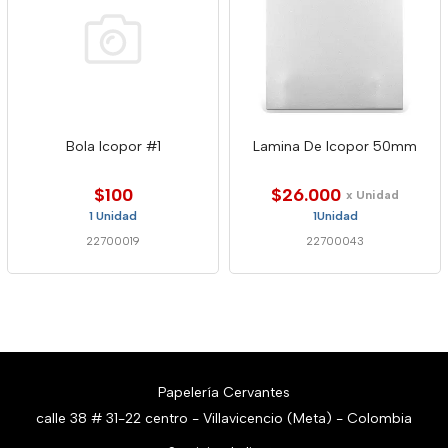
Bola Icopor #1
Lamina De Icopor 50mm
$100
$26.000
x Unidad
1 Unidad
1Unidad
22700019
22700043
Papelería Cervantes
calle 38 # 31-22 centro - Villavicencio (Meta) - Colombia