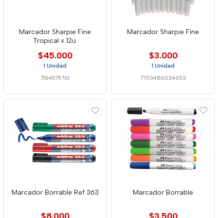
Marcador Sharpie Fine
Marcador Sharpie Fine
Tropical x 12u.
$45.000
$3.000
1 Unidad
1 Unidad
71641175761
7703486034653
Marcador Borrable Ref 363
Marcador Borrable
$8.000
$3.500