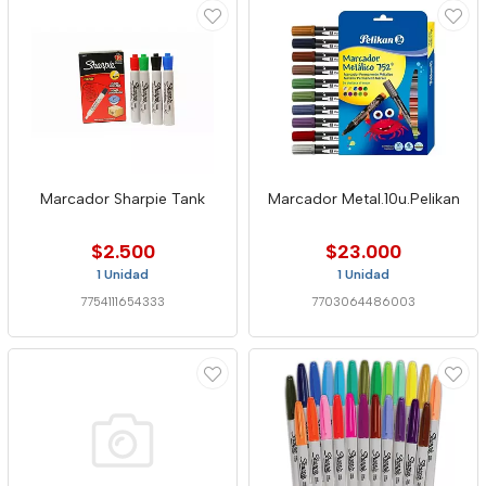
Marcador Sharpie Tank
Marcador Metal.10u.Pelikan
$2.500
$23.000
1 Unidad
1 Unidad
7754111654333
7703064486003