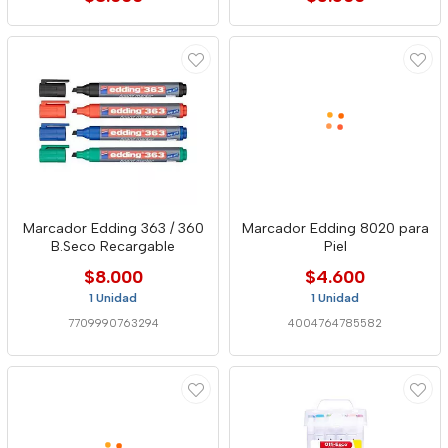
Marcador Edding 363 / 360
Marcador Edding 8020 para
B.Seco Recargable
Piel
$8.000
$4.600
1 Unidad
1 Unidad
7709990763294
4004764785582