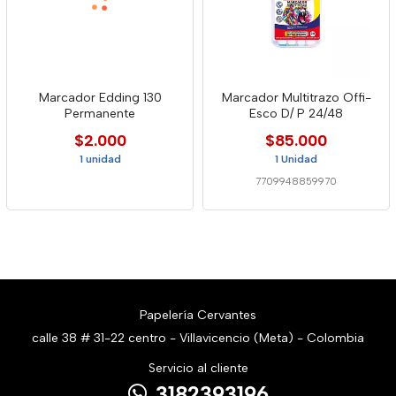
Marcador Edding 130
Marcador Multitrazo Offi-
Permanente
Esco D/ P 24/48
$2.000
$85.000
1 unidad
1 Unidad
7709948859970
Papelería Cervantes
calle 38 # 31-22 centro - Villavicencio (Meta) - Colombia
Servicio al cliente
3182393196