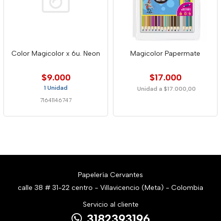
Color Magicolor x 6u. Neon
Magicolor Papermate
$9.000
$17.000
1 Unidad
Unidad a $17.000,00
71641146747
Papelería Cervantes
calle 38 # 31-22 centro - Villavicencio (Meta) - Colombia
Servicio al cliente
3182393196