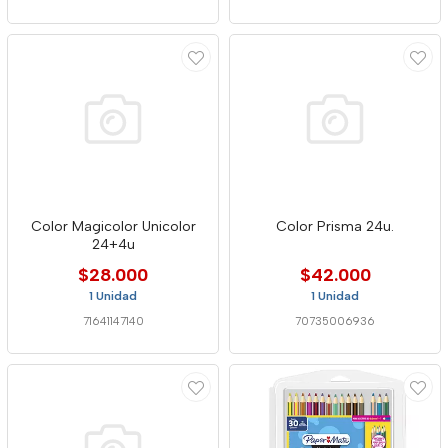
Color Magicolor Unicolor
Color Prisma 24u.
24+4u
$28.000
$42.000
1 Unidad
1 Unidad
71641147140
70735006936