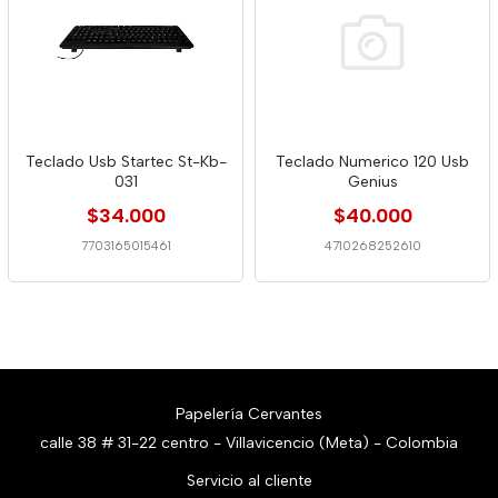
Teclado Usb Startec St-Kb-
Teclado Numerico 120 Usb
031
Genius
$34.000
$40.000
7703165015461
4710268252610
Papelería Cervantes
calle 38 # 31-22 centro - Villavicencio (Meta) - Colombia
Servicio al cliente