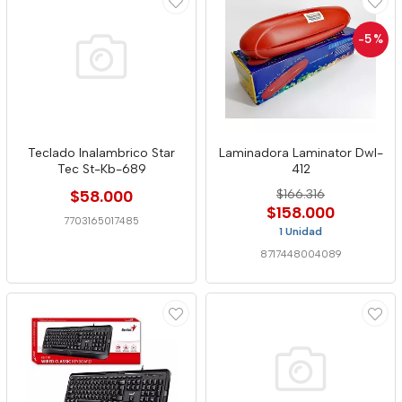
-5
%
Teclado Inalambrico Star
Laminadora Laminator Dwl-
Tec St-Kb-689
412
$58.000
$166.316
$158.000
7703165017485
1 Unidad
8717448004089