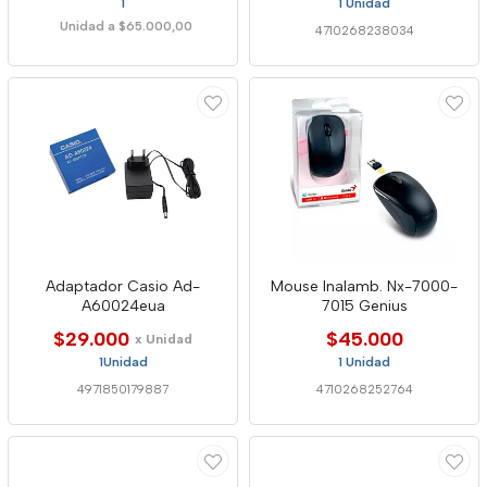
1
1 Unidad
Unidad a $65.000,00
4710268238034
Adaptador Casio Ad-
Mouse Inalamb. Nx-7000-
A60024eua
7015 Genius
$29.000
$45.000
x Unidad
1Unidad
1 Unidad
4971850179887
4710268252764