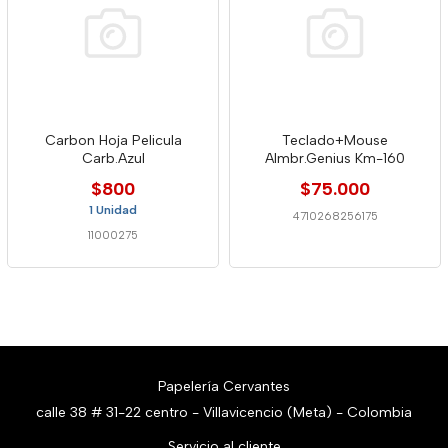
Carbon Hoja Pelicula
Teclado+Mouse
Carb.Azul
Almbr.Genius Km-160
$800
$75.000
1 Unidad
4710268256175
11000275
Papelería Cervantes
calle 38 # 31-22 centro - Villavicencio (Meta) - Colombia
Servicio al cliente