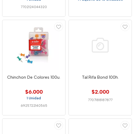
7702124044320
Chinchon De Colores 100u.
Tal.Rifa Bond 100h.
$6.000
$2.000
1 Unidad
7707188187877
6925722140565