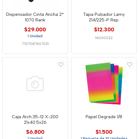
Dispensador Cinta Ancha 2*
Tapa Pulsador Lamy
1070 Rank
214/225-P Rep.
$29.000
$12.300
1 Unidad
14000022
7707087407021
Caja Arch.35-12 X-200
Papel Degrade 1/8
21x40.5x26
$6.800
$1.500
1 Unidad
1 Paquete de 10 Unidades