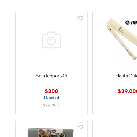
Bola Icopor #6
Flauta Du
$300
$39.00
1 Unidad
22700031