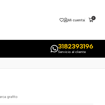
0
Mi cuenta
3182393196
Servicio al cliente
rca grafito