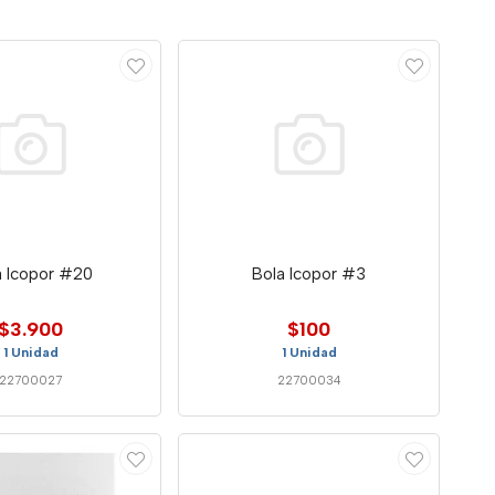
a Icopor #20
Bola Icopor #3
$3.900
$100
1 Unidad
1 Unidad
22700027
22700034