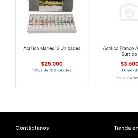
Acrílico Maries 12 Unidades
Acrilico Franco 
Surtido
$25.000
$3.60
1 Caja de 12 Unidades
1 Unidad
7707227481
Contáctanos
Tienda en