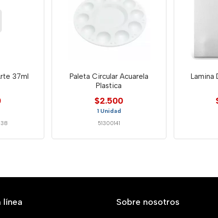
Arte 37ml
Paleta Circular Acuarela
Lamina 
Plastica
0
$2.500
1 Unidad
638
51300141
 línea
Sobre nosotros