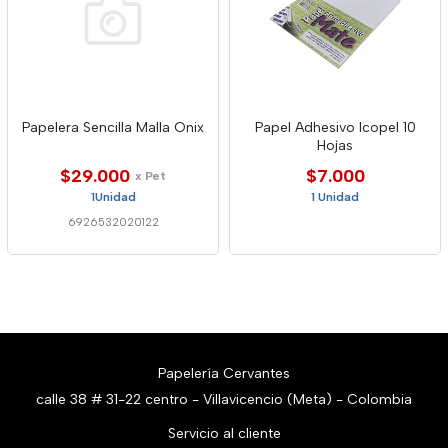
Papelera Sencilla Malla Onix
Papel Adhesivo Icopel 10
Hojas
$29.000
$7.000
x Pet
1Unidad
1 Unidad
6926532020122
Papelería Cervantes
calle 38 # 31-22 centro - Villavicencio (Meta) - Colombia
Servicio al cliente