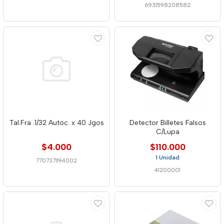
6931598208582
Tal.Fra .1/32 Autoc. x 40 Jgos
Detector Billetes Falsos
C/Lupa
$4.000
$110.000
1 Unidad
7707371194002
41200001