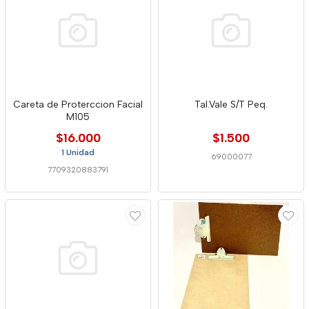
Careta de Proterccion Facial
Tal.Vale S/T Peq.
M105
$16.000
$1.500
1 Unidad
69000077
7709320883791