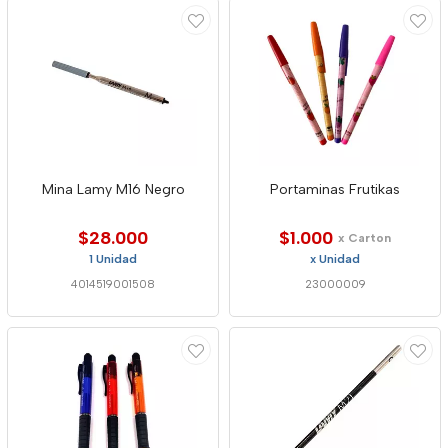
Mina Lamy M16 Negro
Portaminas Frutikas
$28.000
$1.000
x Carton
1 Unidad
x Unidad
4014519001508
23000009