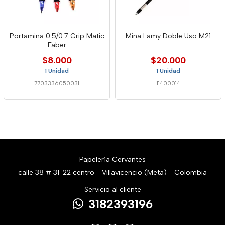
Portamina 0.5/0.7 Grip Matic
Mina Lamy Doble Uso M21
Faber
$8.000
$20.000
1 Unidad
1 Unidad
7703336050031
11400014
Papelería Cervantes
calle 38 # 31-22 centro - Villavicencio (Meta) - Colombia
Servicio al cliente
3182393196