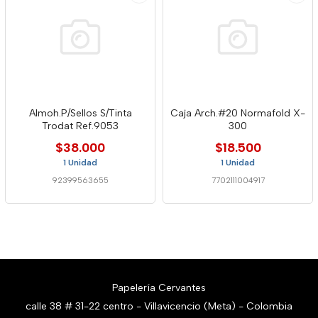
Almoh.P/Sellos S/Tinta
Caja Arch.#20 Normafold X-
Trodat Ref.9053
300
$38.000
$18.500
1 Unidad
1 Unidad
92399563655
7702111004917
Papelería Cervantes
calle 38 # 31-22 centro - Villavicencio (Meta) - Colombia