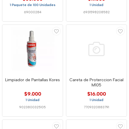
1 Paquete de 100 Unidades
1 Unidad
69000284
6931598208582
Limpiador de Pantallas Kores
Careta de Proterccion Facial
M105
$9.000
$16.000
1 Unidad
1 Unidad
9023800325105
7709320883791