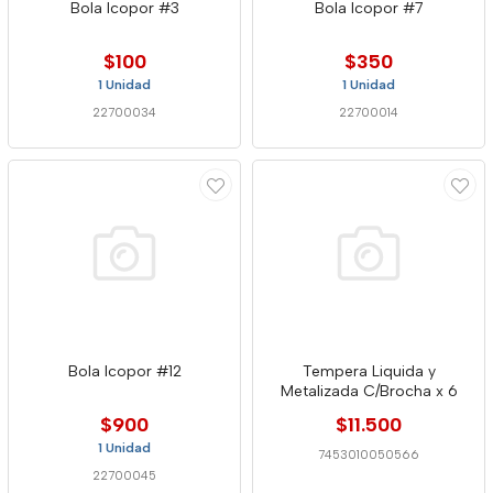
Bola Icopor #3
Bola Icopor #7
$100
$350
1 Unidad
1 Unidad
22700034
22700014
Bola Icopor #12
Tempera Liquida y
Metalizada C/Brocha x 6
$900
$11.500
1 Unidad
7453010050566
22700045