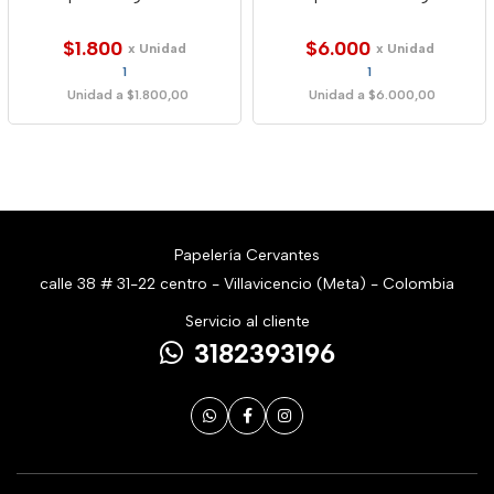
$1.800
$6.000
x Unidad
x Unidad
1
1
Unidad a $1.800,00
Unidad a $6.000,00
Papelería Cervantes
calle 38 # 31-22 centro - Villavicencio (Meta) - Colombia
Servicio al cliente
3182393196