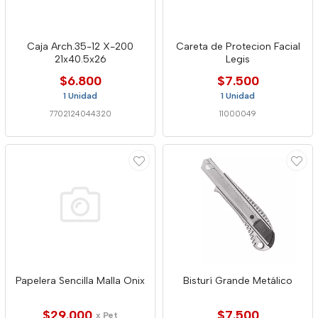
Caja Arch.35-12 X-200
Careta de Protecion Facial
21x40.5x26
Legis
$6.800
$7.500
1 Unidad
1 Unidad
7702124044320
11000049
Papelera Sencilla Malla Onix
Bisturí Grande Metálico
$29.000
$7.500
x Pet