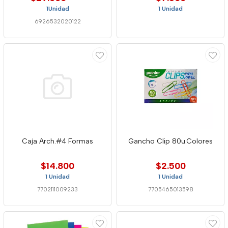
1Unidad
1 Unidad
6926532020122
Caja Arch.#4 Formas
Gancho Clip 80u.Colores
$14.800
$2.500
1 Unidad
1 Unidad
7702111009233
7705465013598