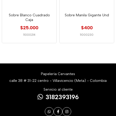
Sobre Blanco Cuadrado
Sobre Manila Gigante Und
Caja
$25.000
$400
11000214
11000230
Papelería Cervantes
calle 38 # 31-22 centro - Villavicencio (Meta) - Colombia
Servicio al cliente
3182393196