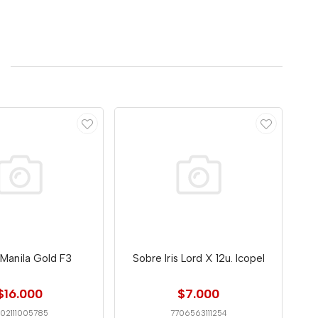
Manila Gold F3
Sobre Iris Lord X 12u. Icopel
$16.000
$7.000
702111005785
7706563111254