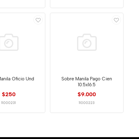
anila Oficio Und
Sobre Manila Pago Cien
10.5x16.5
$250
$9.000
11000231
11000223