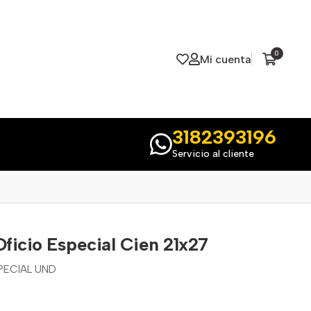
0
Mi cuenta
3182393196
Servicio al cliente
Oficio Especial Cien 21x27
SPECIAL UND