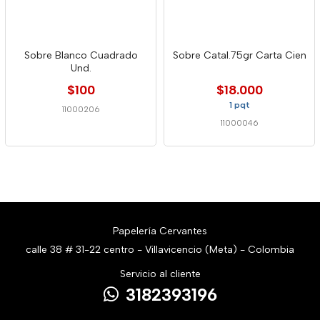
Sobre Blanco Cuadrado
Sobre Catal.75gr Carta Cien
Und.
$100
$18.000
1 pqt
11000206
11000046
Papelería Cervantes
calle 38 # 31-22 centro - Villavicencio (Meta) - Colombia
Servicio al cliente
3182393196