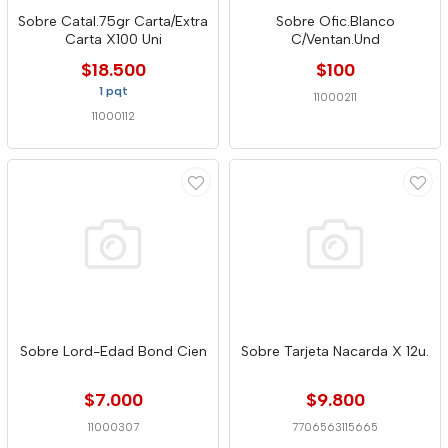
Sobre Catal.75gr Carta/Extra
Sobre Ofic.Blanco
Carta X100 Uni
C/Ventan.Und
$18.500
$100
1 pqt
11000211
11000112
Sobre Lord-Edad Bond Cien
Sobre Tarjeta Nacarda X 12u.
$7.000
$9.800
11000307
7706563115665