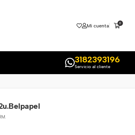
0
Mi cuenta
3182393196
Servicio al cliente
2u.Belpapel
RM.