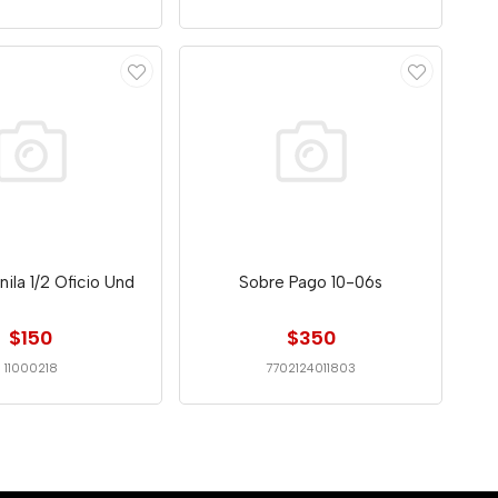
ila 1/2 Oficio Und
Sobre Pago 10-06s
$150
$350
11000218
7702124011803