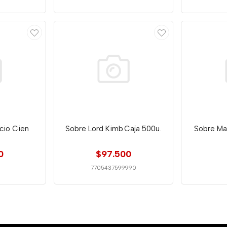
icio Cien
Sobre Lord Kimb.Caja 500u.
Sobre Man
0
$97.500
7705437599990