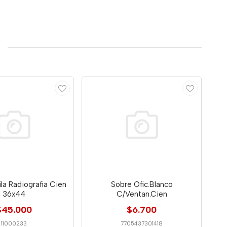
la Radiografia Cien
Sobre Ofic.Blanco
36x44
C/Ventan.Cien
$45.000
$6.700
11000233
7705437301418