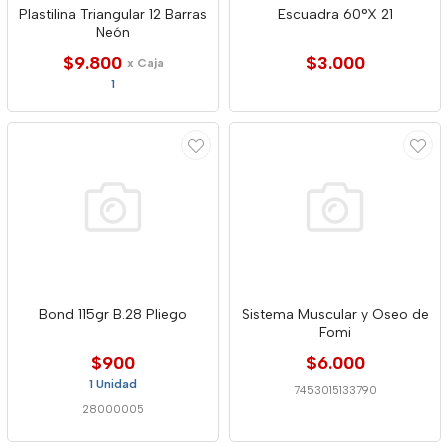
Plastilina Triangular 12 Barras
Escuadra 60°X 21
Neón
$9.800
$3.000
x Caja
1
Bond 115gr B.28 Pliego
Sistema Muscular y Oseo de
Fomi
$900
$6.000
1 Unidad
7453015133790
28000005