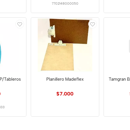
7702148000050
 P/Tableros
Planillero Madeflex
Tamgran B
0
$7.000
133