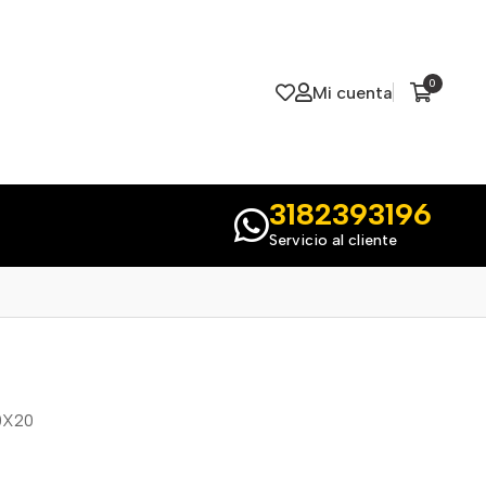
0
Mi cuenta
3182393196
Servicio al cliente
0X20