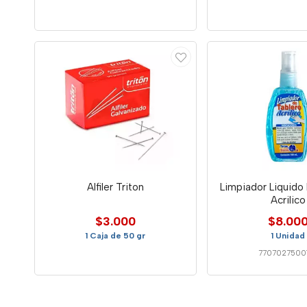
Alfiler Triton
Limpiador Liquido
Acrilico
$3.000
$8.00
1 Caja de 50 gr
1 Unidad
7707027500