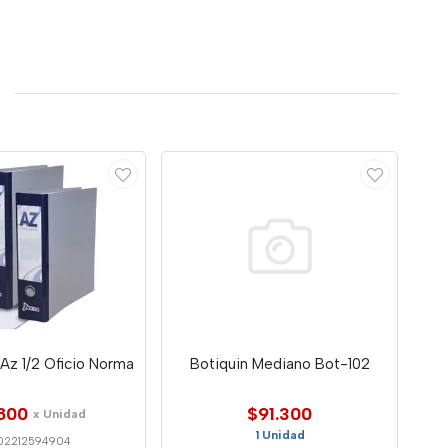
Az 1/2 Oficio Norma
Botiquin Mediano Bot-102
800
$91.300
x Unidad
1 Unidad
02212594904