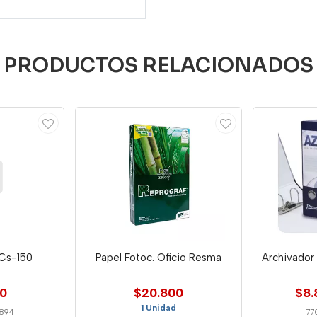
PRODUCTOS RELACIONADOS
 Cs-150
Papel Fotoc. Oficio Resma
Archivador 
00
$20.800
$8.
1 Unidad
894
77