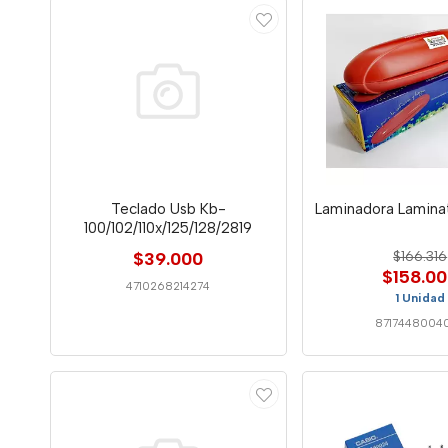
Teclado Usb Kb-
Laminadora Lamina
100/102/110x/125/128/2819
$39.000
$166.316
$158.0
4710268214274
1 Unidad
8717448004