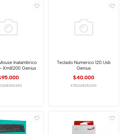
Mouse Inalambrico
Teclado Numerico 120 Usb
- Km8200 Genius
Genius
$95.000
$40.000
10268256250
4710268252610