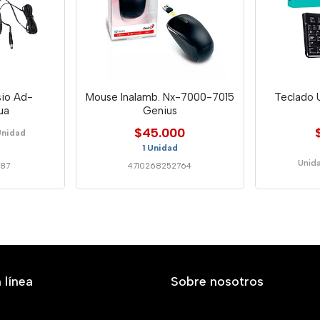
io Ad-
Mouse Inalamb. Nx-7000-7015
Teclado 
ua
Genius
$45.000
Unidad
1 Unidad
Unid
887
4710268252764
 línea
Sobre nosotros