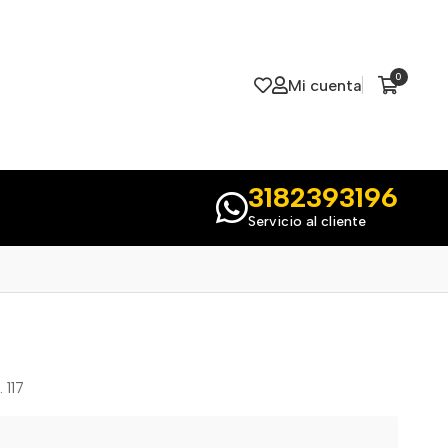
0
Mi cuenta
3182393196
Servicio al cliente
 117