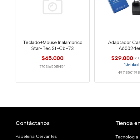
Teclado+Mouse Inalambrico
Adaptador Cas
Star-Tec St-Cb-73
A60024e
$65.000
$29.000
x 
1Unidad
7703165015454
4971850179
Contáctanos
Tienda en
Papelería Cervantes
Tecnologia