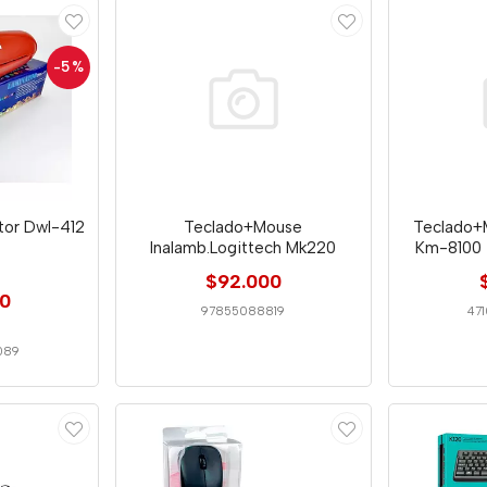
-5
%
tor Dwl-412
Teclado+Mouse
Teclado+
Inalamb.Logittech Mk220
Km-8100 
$92.000
00
97855088819
47
089