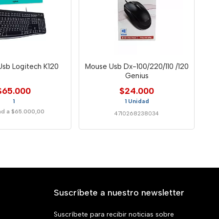
Usb Logitech K120
Mouse Usb Dx-100/220/110 /120
Genius
$65.000
$24.000
1
1 Unidad
ad a $65.000,00
4710268238034
Suscríbete a nuestro newsletter
Suscríbete para recibir noticias sobre