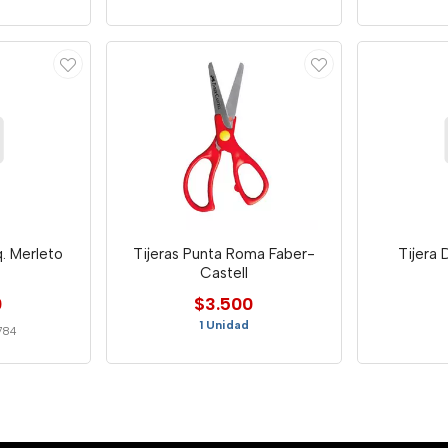
q. Merleto
Tijeras Punta Roma Faber-
Tijera 
Castell
0
$3.500
1 Unidad
784