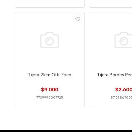
Tijera 21cm Offi-Esco
Tijera Bordes Pe
$9.000
$2.60
7709990007725
8715986700