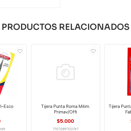
PRODUCTOS RELACIONADOS
fi-Esco
Tijera Punta Roma Milim.
Tijera Pun
Primav/Offi
Fa
0
$5.000
069
7707289703747