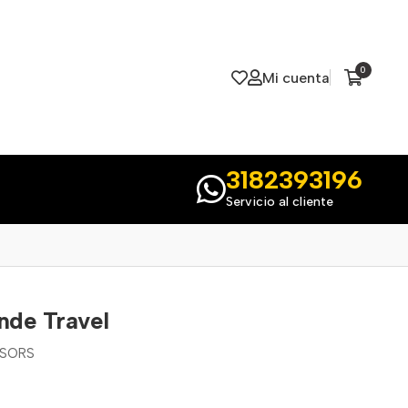
0
Mi cuenta
3182393196
Servicio al cliente
nde Travel
SSORS