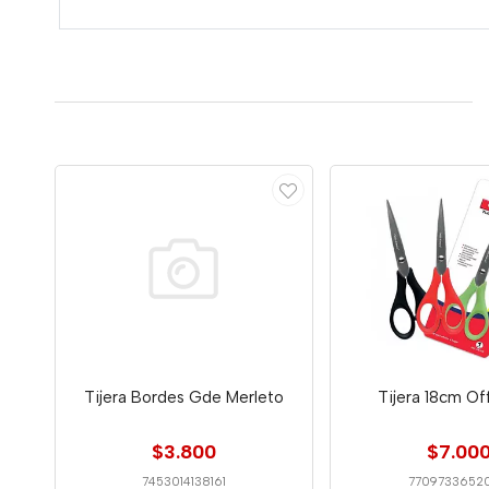
Tijera Bordes Gde Merleto
Tijera 18cm Of
$3.800
$7.00
7453014138161
7709733652