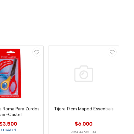
ta Roma Para Zurdos
Tijera 17cm Maped Essentials
ber-Castell
$3.500
$6.000
1 Unidad
3154144680103