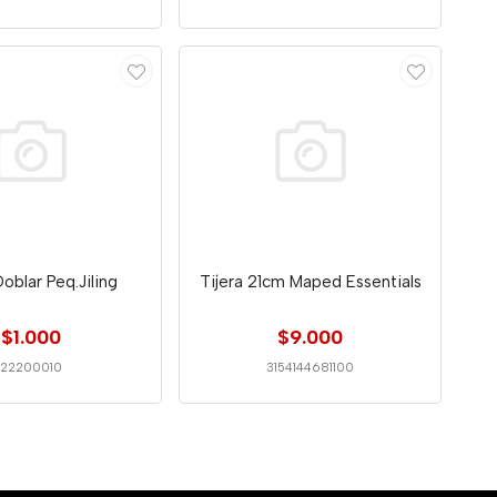
Doblar Peq.Jiling
Tijera 21cm Maped Essentials
$1.000
$9.000
22200010
3154144681100