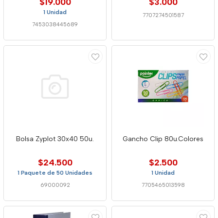
$19.000
$3.000
1 Unidad
7707274501587
7453038445689
Bolsa Zyplot 30x40 50u.
Gancho Clip 80u.Colores
$24.500
$2.500
1 Paquete de 50 Unidades
1 Unidad
69000092
7705465013598