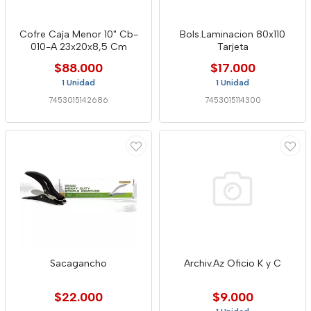
Cofre Caja Menor 10" Cb-
Bols.Laminacion 80x110
010-A 23x20x8,5 Cm
Tarjeta
$88.000
$17.000
1 Unidad
1 Unidad
7453015142686
7453015114300
Sacagancho
Archiv.Az Oficio K y C
$22.000
$9.000