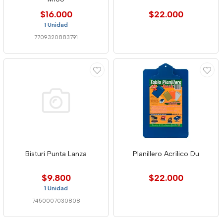
$16.000
$22.000
1 Unidad
7709320883791
Bisturi Punta Lanza
Planillero Acrílico Du
$9.800
$22.000
1 Unidad
7450007030808