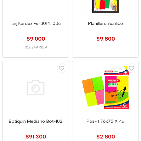
Tarj.Kardex Fe-3014 100u.
Planillero Acrilico
$9.000
$9.800
702124973314
Botiquin Mediano Bot-102
Pos-It 76x75 X 4u
$91.300
$2.800