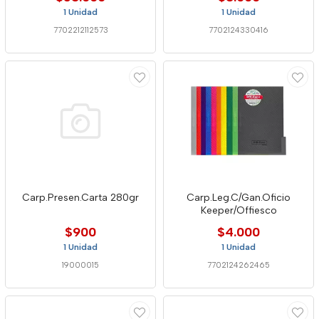
1 Unidad
1 Unidad
7702212112573
7702124330416
Carp.Presen.Carta 280gr
Carp.Leg.C/Gan.Oficio
Keeper/Offiesco
$900
$4.000
1 Unidad
1 Unidad
19000015
7702124262465