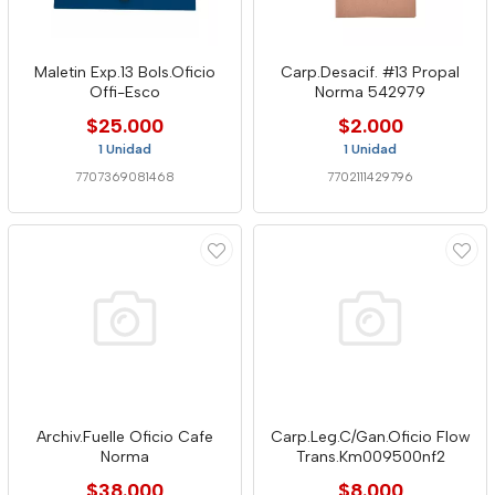
Maletin Exp.13 Bols.Oficio
Carp.Desacif. #13 Propal
Offi-Esco
Norma 542979
$25.000
$2.000
1 Unidad
1 Unidad
7707369081468
7702111429796
Archiv.Fuelle Oficio Cafe
Carp.Leg.C/Gan.Oficio Flow
Norma
Trans.Km009500nf2
$38.000
$8.000