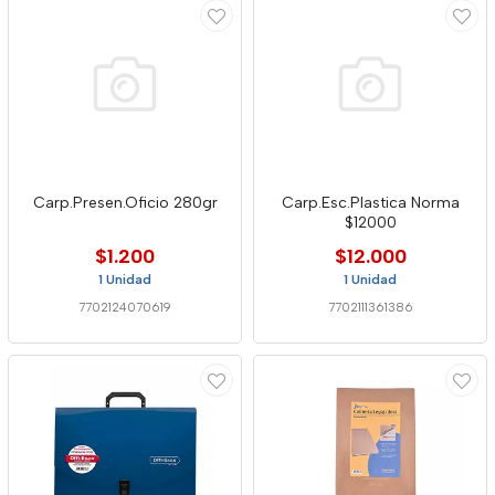
Carp.Presen.Oficio 280gr
Carp.Esc.Plastica Norma
$12000
$1.200
$12.000
1 Unidad
1 Unidad
7702124070619
7702111361386