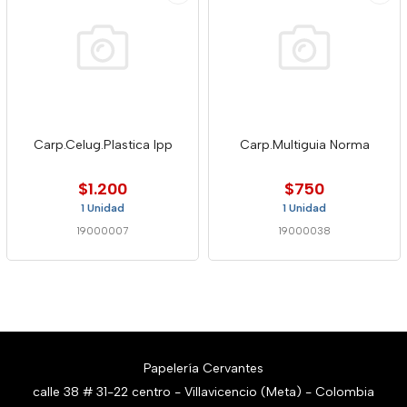
Carp.Celug.Plastica Ipp
Carp.Multiguia Norma
$1.200
$750
1 Unidad
1 Unidad
19000007
19000038
Papelería Cervantes
calle 38 # 31-22 centro - Villavicencio (Meta) - Colombia