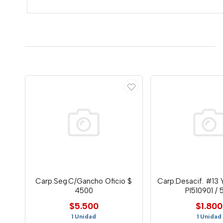
Carp.Seg.C/Gancho Oficio $
Carp.Desacif. #13
4500
Pl510901 / 
$5.500
$1.800
1 Unidad
1 Unidad