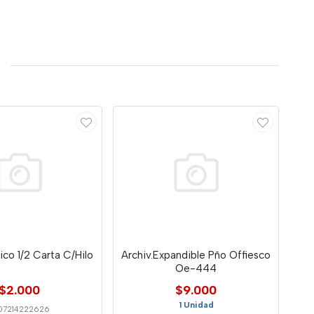
ico 1/2 Carta C/Hilo
Archiv.Expandible Pño Offiesco
Oe-444
$2.000
$9.000
1 Unidad
07214222626