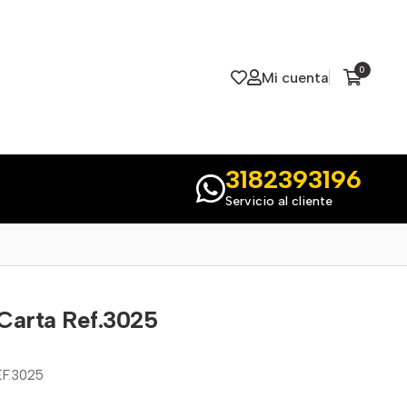
0
Mi cuenta
3182393196
Servicio al cliente
Carta Ref.3025
F.3025