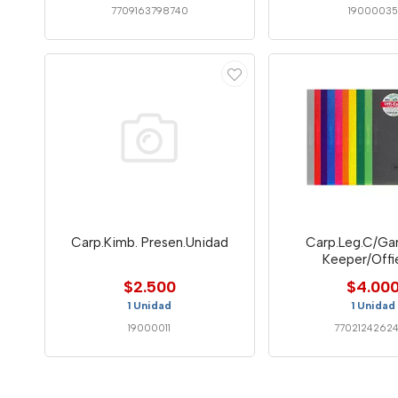
7709163798740
1900003
Carp.Kimb. Presen.Unidad
Carp.Leg.C/Gan
Keeper/Offi
$2.500
$4.00
1 Unidad
1 Unidad
19000011
7702124262