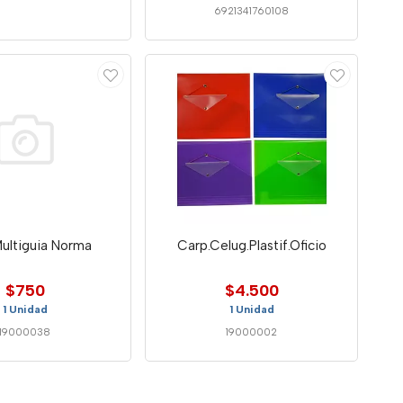
6921341760108
ultiguia Norma
Carp.Celug.Plastif.Oficio
$750
$4.500
1 Unidad
1 Unidad
19000038
19000002