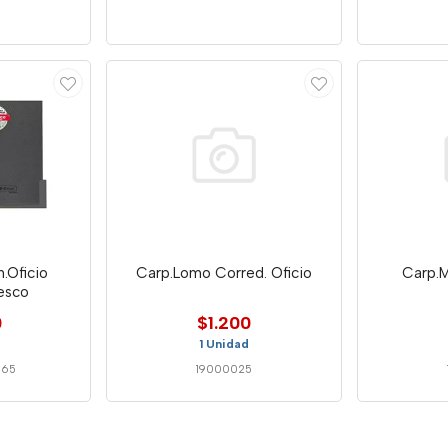
5
.Oficio
Carp.Lomo Corred. Oficio
Carp.M
esco
0
$1.200
1 Unidad
465
19000025