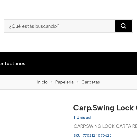
Carp.Swing Lock Carta Ref.3025
ontáctanos
Inicio
Papeleria
Carpetas
Carp.Swing Lock 
1 Unidad
CARP.SWING LOCK CARTA RE
SKU: 7702124070626