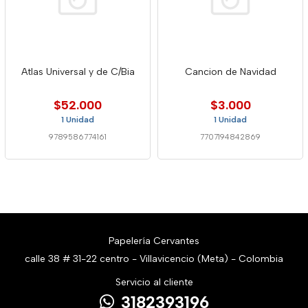
Atlas Universal y de C/Bia
Cancion de Navidad
$52.000
$3.000
1 Unidad
1 Unidad
9789586774161
7707194842869
Papelería Cervantes
calle 38 # 31-22 centro - Villavicencio (Meta) - Colombia
Servicio al cliente
3182393196