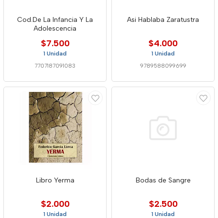
Cod.De La Infancia Y La
Asi Hablaba Zaratustra
Adolescencia
$7.500
$4.000
1 Unidad
1 Unidad
7707187091083
9789588099699
Libro Yerma
Bodas de Sangre
$2.000
$2.500
1 Unidad
1 Unidad