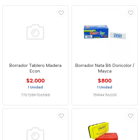
Borrador Tablero Madera
Borrador Nata B6 Doricolor /
Econ.
Mayca
$2.000
$800
1 Unidad
1 Unidad
7707289706588
7591447160011