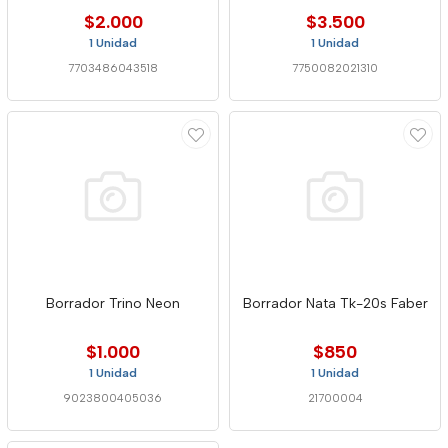
$2.000
$3.500
1 Unidad
1 Unidad
7703486043518
7750082021310
Borrador Trino Neon
Borrador Nata Tk-20s Faber
$1.000
$850
1 Unidad
1 Unidad
9023800405036
21700004