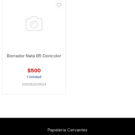
Borrador Nata B5 Doricolor
$500
1 Unidad
501015200964
Papelería Cervantes