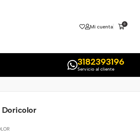
0
Mi cuenta
3182393196
Servicio al cliente
 Doricolor
OLOR