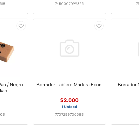
518
7450007099355
7
Pan / Negro
Borrador Tablero Madera Econ.
Borrador 
ikan
$2.000
1 Unidad
008
7707289706588