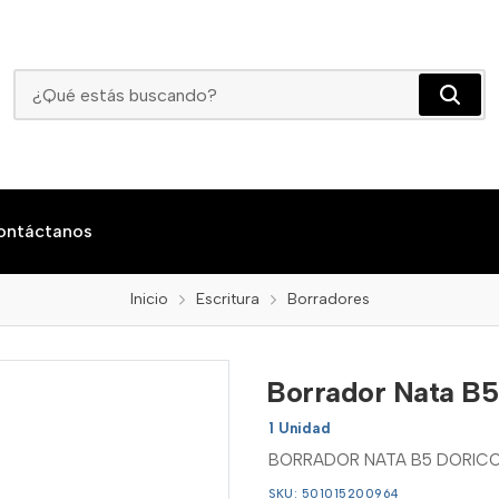
Borrador Nata B5 Doricolor
ontáctanos
Inicio
Escritura
Borradores
Borrador Nata B5
1 Unidad
BORRADOR NATA B5 DORIC
SKU: 501015200964