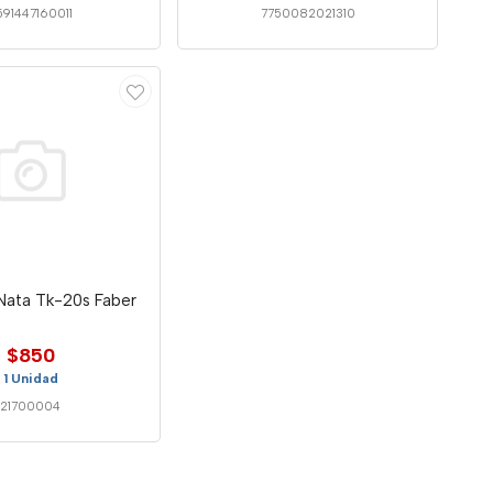
591447160011
7750082021310
Nata Tk-20s Faber
$850
1 Unidad
21700004