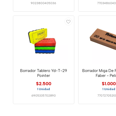
9023800405036
7703486043
Borrador Tablero Yd-T-29
Borrador Miga De 
Pointer
Faber - Pel
$2.500
$1.000
1 Unidad
1 Unidad
6905335702893
7707270521