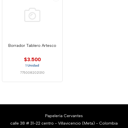
Borrador Tablero Artesco
$3.500
1 Unidad
7750082021310
Papelería Cervantes
calle 38 # 31-22 centro - Villavicencio (Meta) - Colombia