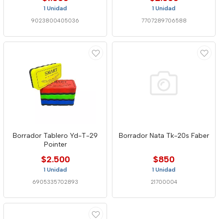
1 Unidad
1 Unidad
9023800405036
7707289706588
Borrador Tablero Yd-T-29
Borrador Nata Tk-20s Faber
Pointer
$2.500
$850
1 Unidad
1 Unidad
6905335702893
21700004