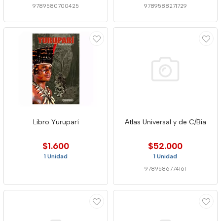
9789580700425
9789588271729
Libro Yuruparí
Atlas Universal y de C/Bia
$1.600
$52.000
1 Unidad
1 Unidad
9789586774161