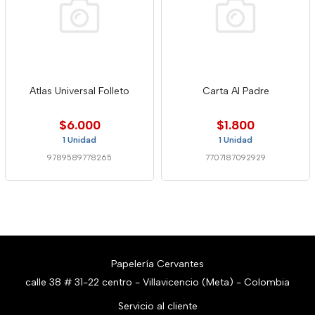
Atlas Universal Folleto
Carta Al Padre
$6.000
$1.800
1 Unidad
1 Unidad
9789589778265
7707187092929
Papelería Cervantes
calle 38 # 31-22 centro - Villavicencio (Meta) - Colombia
Servicio al cliente