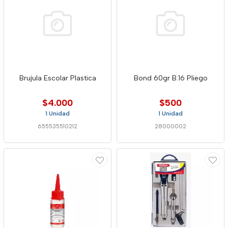
Brujula Escolar Plastica
Bond 60gr B.16 Pliego
$4.000
$500
1 Unidad
1 Unidad
655535510212
28000002