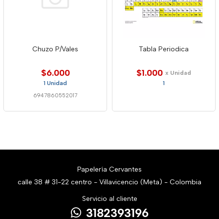
Chuzo P/Vales
Tabla Periodica
$6.000
$1.000
x Unidad
1 Unidad
1
6947860552017
Papelería Cervantes
calle 38 # 31-22 centro - Villavicencio (Meta) - Colombia
Servicio al cliente
3182393196